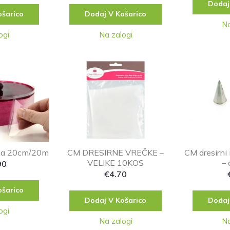
Dodaj
ošarico
Dodaj V Košarico
Na
ogi
Na zalogi
ija 20cm/20m
CM DRESIRNE VREČKE –
CM dresirn
VELIKE 10KOS
– 
90
€
4.70
ošarico
Dodaj V Košarico
Dodaj
ogi
Na zalogi
Na