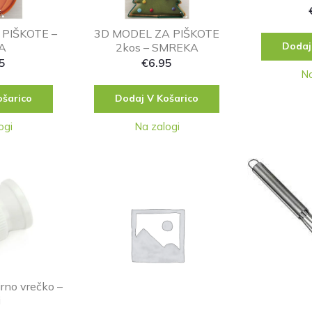
PIŠKOTE –
3D MODEL ZA PIŠKOTE
Dodaj
A
2kos – SMREKA
5
€
6.95
Na
ošarico
Dodaj V Košarico
ogi
Na zalogi
irno vrečko –
i