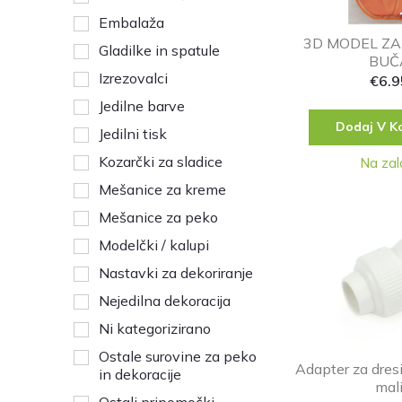
Embalaža
3D MODEL ZA 
Gladilke in spatule
BUČ
Izrezovalci
€
6.9
Jedilne barve
Dodaj V K
Jedilni tisk
Kozarčki za sladice
Na zal
Mešanice za kreme
Mešanice za peko
Modelčki / kalupi
Nastavki za dekoriranje
Nejedilna dekoracija
Ni kategorizirano
Ostale surovine za peko
Adapter za dres
in dekoracije
mal