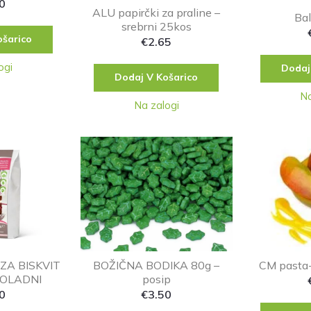
0
ALU papirčki za praline –
Ba
srebrni 25kos
ošarico
€
2.65
ogi
Dodaj
Dodaj V Košarico
Na
Na zalogi
ZA BISKVIT
BOŽIČNA BODIKA 80g –
CM pasta
KOLADNI
posip
0
€
3.50