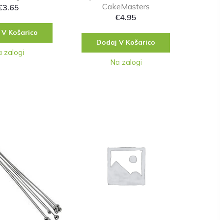
CakeMasters
€
3.65
€
4.95
 V Košarico
Dodaj V Košarico
 zalogi
Na zalogi