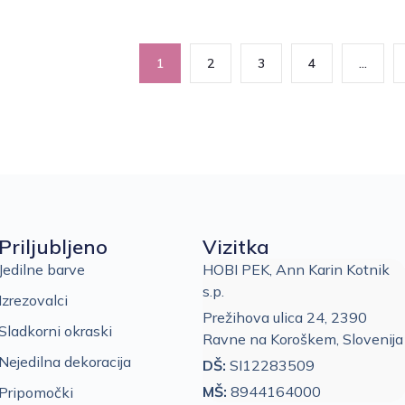
1
2
3
4
…
Priljubljeno
Vizitka
Jedilne barve
HOBI PEK, Ann Karin Kotnik
s.p.
Izrezovalci
Prežihova ulica 24, 2390
Sladkorni okraski
Ravne na Koroškem, Slovenija
Nejedilna dekoracija
DŠ:
SI12283509
MŠ:
8944164000
Pripomočki