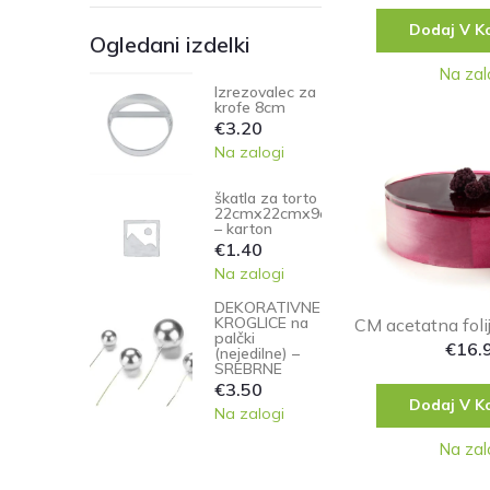
Dodaj V K
Ogledani izdelki
Na zal
Izrezovalec za
krofe 8cm
€
3.20
Na zalogi
škatla za torto
22cmx22cmx9cm
– karton
€
1.40
Na zalogi
DEKORATIVNE
KROGLICE na
CM acetatna fol
palčki
€
16.
(nejedilne) –
SREBRNE
€
3.50
Dodaj V K
Na zalogi
Na zal