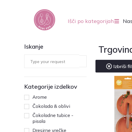
Išči po kategorijah
Nas
Iskanje
Trgovin
Izbriši fi
Kategorije izdelkov
Arome
Čokolada & oblivi
Čokoladne tubice -
pisala
Dresirne vrečke