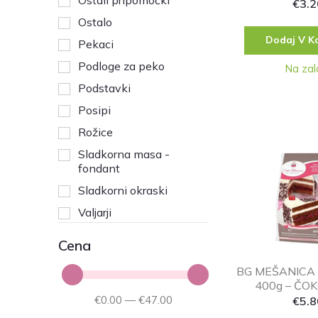
Ostali pripomočki
€
3.2
Ostalo
Dodaj V K
Pekaci
Podloge za peko
Na zal
Podstavki
Posipi
Rožice
Sladkorna masa -
fondant
Sladkorni okraski
Valjarji
Cena
BG MEŠANICA 
400g – ČO
€
0
.00
—
€
47
.00
€
5.8