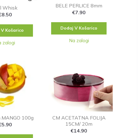
BELE PERLICE 8mm
ll Whisk
€
7.90
€
8.50
Dodaj V Košarico
 V Košarico
Na zalogi
 zalogi
-.MANGO 100g
CM ACETATNA FOLIJA
15CM/ 20m
€
5.90
€
14.90