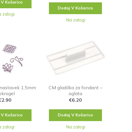
 V Košarico
Dodaj V Košarico
 zalogi
Na zalogi
i nastavek 1,5mm
CM gladilka za fondant –
okrogel
oglata
€
2.90
€
6.20
 V Košarico
Dodaj V Košarico
 zalogi
Na zalogi