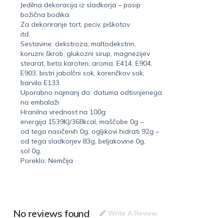
Jedilna dekoracija iz sladkorja – posip
božična bodika.
Za dekoriranje tort, peciv, piškotov
itd.
Sestavine: dekstroza, maltodekstrin,
koruzni škrob, glukozni sirup, magnezijev
stearat, beta karoten, aroma, E414, E904,
E903, bistri jabolčni sok, korenčkov sok,
barvilo E133.
Uporabno najmanj do: datuma odtisnjenega
na embalaži
Hranilna vrednost na 100g:
energija 1539KJ/368kcal, maščobe 0g –
od tega nasičenih 0g, ogljikovi hidrati 92g –
od tega sladkorjev 83g, beljakovine 0g,
sol 0g.
Poreklo: Nemčija
No reviews found
Write A Review