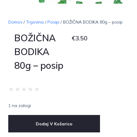
Domov
/
Trgovina
/
Posipi
/ BOŽIČNA BODIKA 80g – posip
BOŽIČNA
€
3.50
BODIKA
80g – posip
★
★
★
★
★
1 na zalogi
Dodaj V Košarico