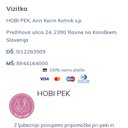
Vizitka
HOBI PEK, Ann Karin Kotnik s.p.
Prežihova ulica 24, 2390 Ravne na Koroškem,
Slovenija
DŠ:
SI12283509
MŠ:
8944164000
100% varno plačilo
HOBI PEK
Z ljubeznijo ponujamo pripomočke pri peki in