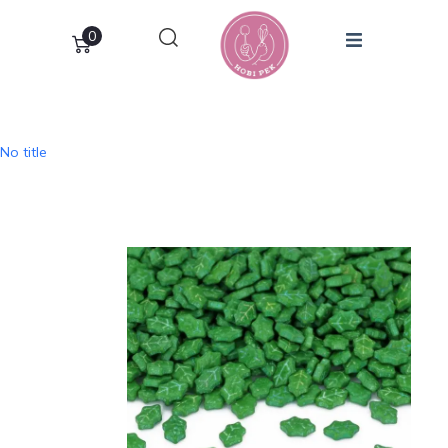
0
No title