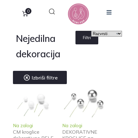
0
Nejedilna
Filtri
dekoracija
Izbriši filtre
Na zalogi
Na zalogi
CM kroglice
DEKORATIVNE