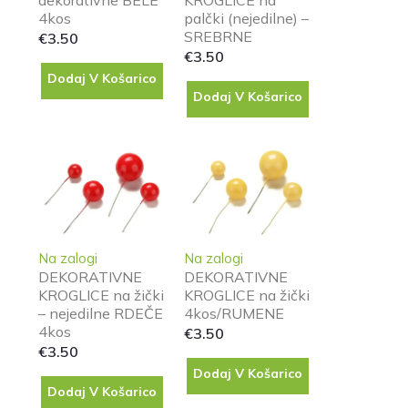
dekorativne BELE
KROGLICE na
4kos
palčki (nejedilne) –
SREBRNE
€
3.50
€
3.50
Dodaj V Košarico
Dodaj V Košarico
Na zalogi
Na zalogi
DEKORATIVNE
DEKORATIVNE
KROGLICE na žički
KROGLICE na žički
– nejedilne RDEČE
4kos/RUMENE
4kos
€
3.50
€
3.50
Dodaj V Košarico
Dodaj V Košarico