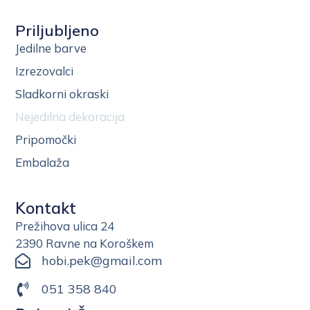
Priljubljeno
Jedilne barve
Izrezovalci
Sladkorni okraski
Nejedilna dekoracija
Pripomočki
Embalaža
Kontakt
Prežihova ulica 24
2390 Ravne na Koroškem
hobi.pek@gmail.com
051 358 840