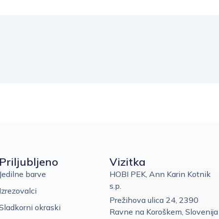
Priljubljeno
Vizitka
Jedilne barve
HOBI PEK, Ann Karin Kotnik
s.p.
Izrezovalci
Prežihova ulica 24, 2390
Sladkorni okraski
Ravne na Koroškem, Slovenija