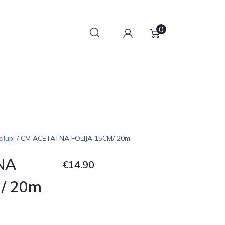
0
alupi
/ CM ACETATNA FOLIJA 15CM/ 20m
NA
€
14.90
/ 20m