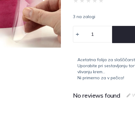
★
★
★
★
★
3 na zalogi
Acetatna folija za slaščičarst
Uporabite pri sestavljanju tort
vlivanju krem…
Ni primerno za v pečico!
No reviews found
W