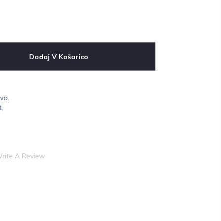
Dodaj V Košarico
vo.
,
rite A Review