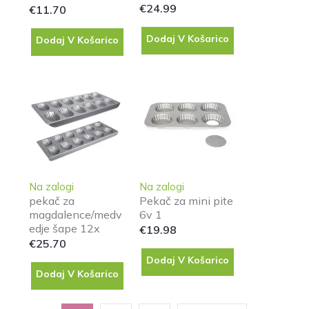
€
24.99
€
11.70
Dodaj V Košarico
Dodaj V Košarico
Na zalogi
Na zalogi
pekač za
Pekač za mini pite
magdalence/medv
6v 1
edje šape 12x
€
19.98
€
25.70
Dodaj V Košarico
Dodaj V Košarico