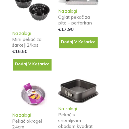
Na zalogi
Oglat pekač za
pito – perforiran
€
17.90
Na zalogi
Mini pekač za
Dodaj V Košarico
šarkelj 2/kos
€
16.50
Dodaj V Košarico
Na zalogi
Pekač s
Na zalogi
snemljivim
Pekač okrogel
obodom kvadrat
24cm