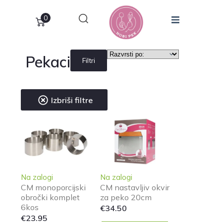
0
Pekaci
Filtri
Izbriši filtre
Na zalogi
Na zalogi
CM monoporcijski
CM nastavljiv okvir
obročki komplet
za peko 20cm
6kos
€
34.50
€
23.95