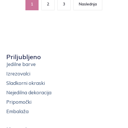
1
2
3
Naslednja
Priljubljeno
Jedilne barve
Izrezovalci
Sladkorni okraski
Nejedilna dekoracija
Pripomočki
Embalaža