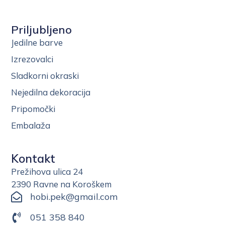
Priljubljeno
Jedilne barve
Izrezovalci
Sladkorni okraski
Nejedilna dekoracija
Pripomočki
Embalaža
Kontakt
Prežihova ulica 24
2390 Ravne na Koroškem
hobi.pek@gmail.com
051 358 840