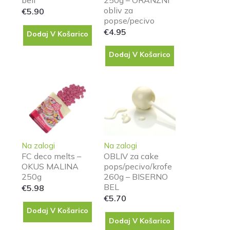
beli
250g – ORANŽNI
obliv za
€
5.90
popse/pecivo
€
4.95
Dodaj V Košarico
Dodaj V Košarico
Na zalogi
Na zalogi
FC deco melts –
OBLIV za cake
OKUS MALINA
pops/pecivo/krofe
250g
260g – BISERNO
BEL
€
5.98
€
5.70
Dodaj V Košarico
Dodaj V Košarico