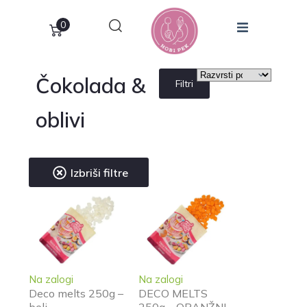
0
Čokolada &
Filtri
oblivi
Izbriši filtre
Na zalogi
Na zalogi
Deco melts 250g –
DECO MELTS