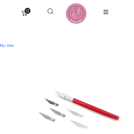
0
No title