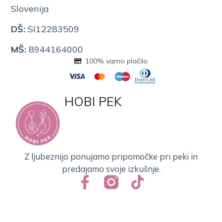
Slovenija
DŠ:
SI12283509
MŠ:
8944164000
100% varno plačilo
HOBI PEK
Z ljubeznijo ponujamo pripomočke pri peki in
predajamo svoje izkušnje.