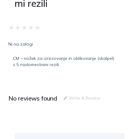
mi rezili
★
★
★
★
★
Ni na zalogi
CM – nožek za izrezovanje in oblikovanje (skalpel)
s 5 nadomestnimi rezili
No reviews found
Write A Review