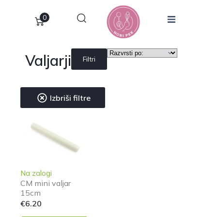
0
Valjarji
Filtri
Izbriši filtre
Na zalogi
CM mini valjar
15cm
€
6.20