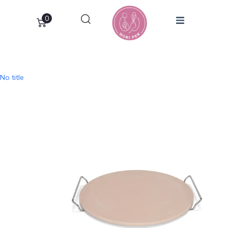
0
No title