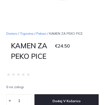
Domov
/
Trgovina
/
Pekaci
/ KAMEN ZA PEKO PICE
KAMEN ZA
€
24.50
PEKO PICE
★
★
★
★
★
6 na zalogi
Dodaj V Košarico