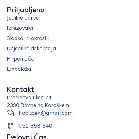
Priljubljeno
Jedilne barve
Izrezovalci
Sladkorni okraski
Nejedilna dekoracija
Pripomočki
Embalaža
Kontakt
Prežihova ulica 24
2390 Ravne na Koroškem
hobi.pek@gmail.com
051 358 840
Delovni Čas