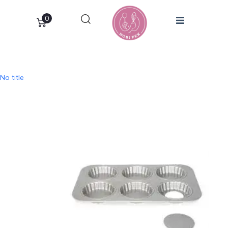
0
No title