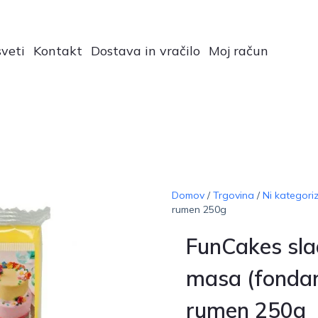
veti
Kontakt
Dostava in vračilo
Moj račun
Domov
/
Trgovina
/
Ni kategori
rumen 250g
FunCakes sl
masa (fondan
rumen 250g