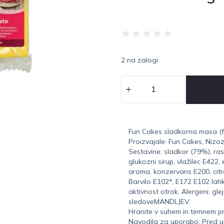
★
★
★
★
★
2 na zalogi
Fun Cakes sladkorna masa 
Proizvajale: Fun Cakes, Niz
Sestavine: sladkor (79%), ra
glukozni sirup, vlažilec E422
aroma, konzervans E200, citr
Barvilo E102*, E172 E102 lah
aktivnost otrok. Alergeni: gl
sledoveMANDLJEV.
Hranite v suhem in temnem p
Navodila za uporabo: Pred up