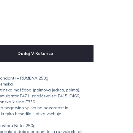
Dodaj V Košarico
(fondant) – RUMENA 250g
ozemska
stlinska maščoba (palmova jedrca, palma),
, emulgator E471, zgoščevalec: E415, E466,
onska kislina E330.
ko negatvino vpliva na pozornost in
ej krepko besedilo. Lahko vsebuje
rostoru Neto: 250g
orabno dobro pregnetite in razvaljajte ali