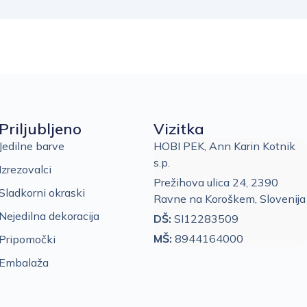
Priljubljeno
Vizitka
Jedilne barve
HOBI PEK, Ann Karin Kotnik
s.p.
Izrezovalci
Prežihova ulica 24, 2390
Sladkorni okraski
Ravne na Koroškem, Slovenija
Nejedilna dekoracija
DŠ:
SI12283509
MŠ:
8944164000
Pripomočki
Embalaža