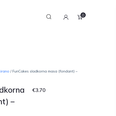
0
zirano
/ FunCakes sladkorna masa (fondant) –
adkorna
€
3.70
t) –