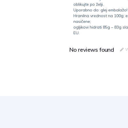
oblikujte po želji.
Uporabno do: glej embalažo!
Hranilna vrednost na 100g: e
nasičene;
ogljikovi hidrati 85g – 83g s
EU.
No reviews found
W