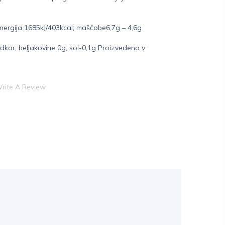
nergija 1685kJ/403kcal; maščobe6,7g – 4,6g
ladkor, beljakovine 0g; sol-0,1g Proizvedeno v
rite A Review