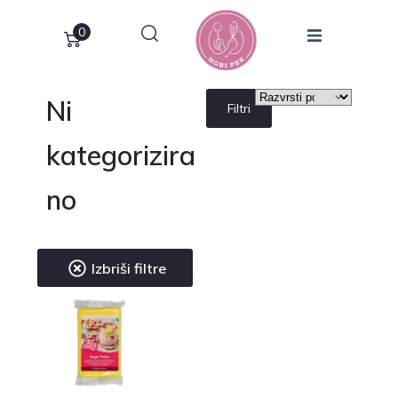
0
Ni
Filtri
kategorizira
no
Izbriši filtre