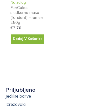
Na zalogi
FunCakes
sladkorna masa
(fondant) – rumen
250g
€
3.70
Dodaj V Košarico
Priljubljeno
Jedilne barve
Izrezovalci