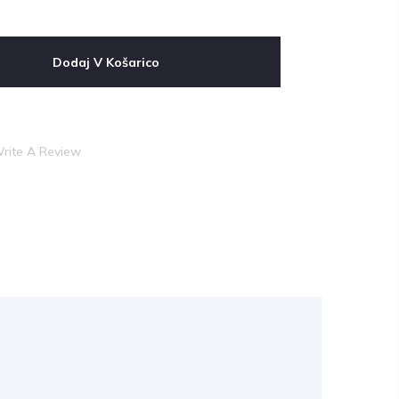
Dodaj V Košarico
rite A Review