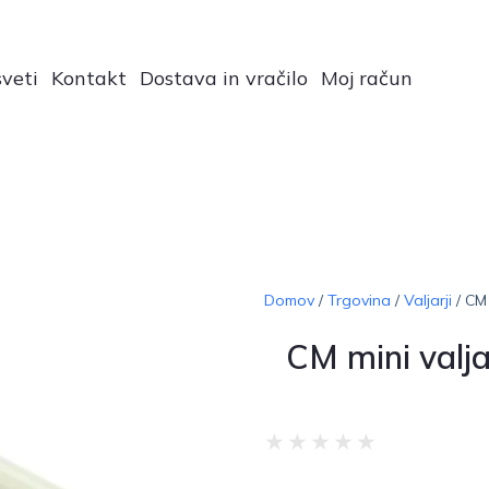
veti
Kontakt
Dostava in vračilo
Moj račun
Domov
/
Trgovina
/
Valjarji
/ CM 
CM mini valj
★
★
★
★
★