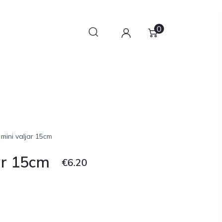
0
mini valjar 15cm
ar 15cm
€
6.20