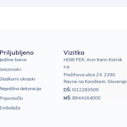
Priljubljeno
Vizitka
Jedilne barve
HOBI PEK, Ann Karin Kotnik
s.p.
Izrezovalci
Prežihova ulica 24, 2390
Sladkorni okraski
Ravne na Koroškem, Slovenija
Nejedilna dekoracija
DŠ:
SI12283509
MŠ:
8944164000
Pripomočki
Embalaža