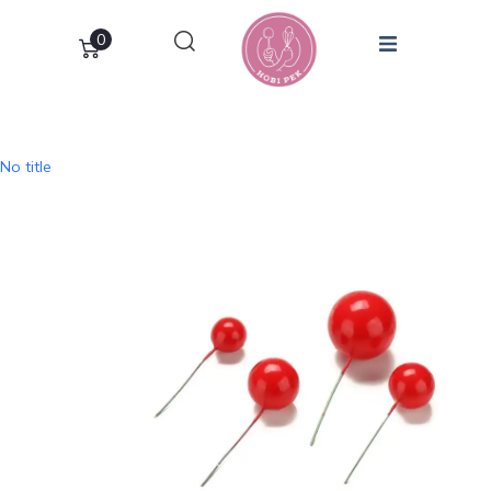
0
No title