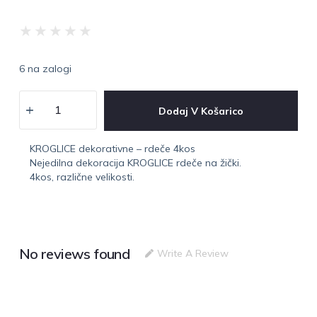
★
★
★
★
★
6 na zalogi
Dodaj V Košarico
KROGLICE dekorativne – rdeče 4kos
Nejedilna dekoracija KROGLICE rdeče na žički.
4kos, različne velikosti.
No reviews found
Write A Review