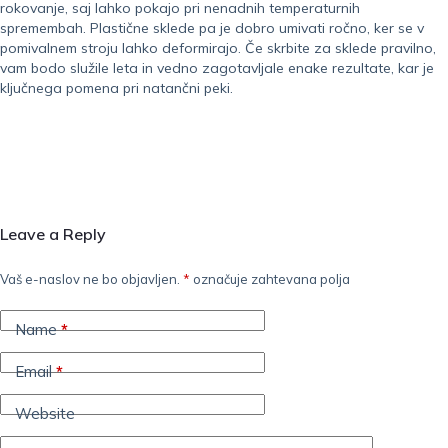
rokovanje, saj lahko pokajo pri nenadnih temperaturnih
spremembah. Plastične sklede pa je dobro umivati ročno, ker se v
pomivalnem stroju lahko deformirajo. Če skrbite za sklede pravilno,
vam bodo služile leta in vedno zagotavljale enake rezultate, kar je
ključnega pomena pri natančni peki.
Leave a Reply
Vaš e-naslov ne bo objavljen.
*
označuje zahtevana polja
Name
*
Email
*
Website