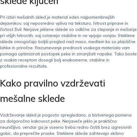
sklede ključen
Pri izbiri mešalnih skled je material eden najpomembnejših
dejavnikov, saj neposredno vpliva na teksturo, hitrost priprave in
čistost živil. Nerjave jeklene sklede so odlične za stepanje in mešanje
pri višjih hitrostih, saj ostanejo stabilne in ne vpijajo vonjav. Steklene
sklede omogočajo boljši pregled nad maso, medtem ko so plastične
lahke in priročne. Razumevanje prednosti vsakega materiala vam
pomaga optimizirati postopek peke in zmanjšati napake. Tako boste
z vsakim receptom dosegli bolj enakomerne, stabilne in
profesionalne rezultate.
Kako pravilno vzdrževati
mešalne sklede
Vzdrževanje skled je pogosto spregledano, a bistvenega pomena
za dolgoročno kakovost peke. Nerjaveče jeklo je praktično
neuničljivo, vendar ga je vseeno treba redno čistiti brez agresivnih
gobic, da preprečite praske. Steklene sklede zahtevajo skrbno