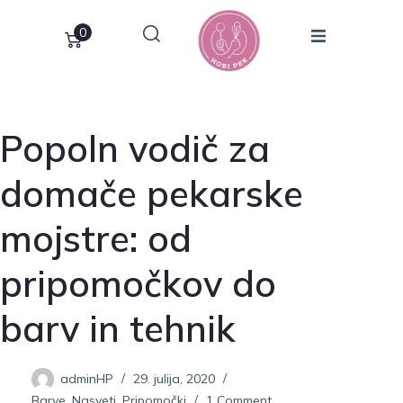
0
Popoln vodič za
domače pekarske
mojstre: od
pripomočkov do
barv in tehnik
adminHP
29. julija, 2020
Barve
,
Nasveti
,
Pripomočki
1 Comment