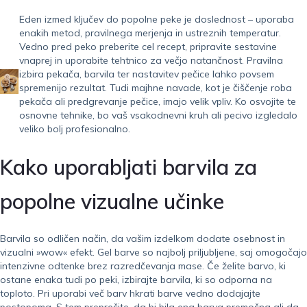
Eden izmed ključev do popolne peke je doslednost – uporaba
enakih metod, pravilnega merjenja in ustreznih temperatur.
Vedno pred peko preberite cel recept, pripravite sestavine
vnaprej in uporabite tehtnico za večjo natančnost. Pravilna
izbira pekača, barvila ter nastavitev pečice lahko povsem
spremenijo rezultat. Tudi majhne navade, kot je čiščenje roba
pekača ali predgrevanje pečice, imajo velik vpliv. Ko osvojite te
osnovne tehnike, bo vaš vsakodnevni kruh ali pecivo izgledalo
veliko bolj profesionalno.
Kako uporabljati barvila za
popolne vizualne učinke
Barvila so odličen način, da vašim izdelkom dodate osebnost in
vizualni »wow« efekt. Gel barve so najbolj priljubljene, saj omogočajo
intenzivne odtenke brez razredčevanja mase. Če želite barvo, ki
ostane enaka tudi po peki, izbirajte barvila, ki so odporna na
toploto. Pri uporabi več barv hkrati barve vedno dodajajte