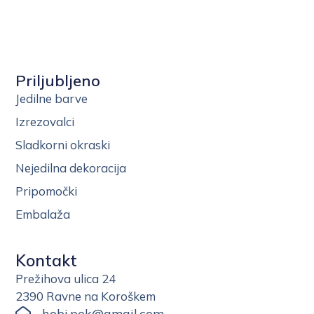
Priljubljeno
Jedilne barve
Izrezovalci
Sladkorni okraski
Nejedilna dekoracija
Pripomočki
Embalaža
Kontakt
Prežihova ulica 24
2390 Ravne na Koroškem
hobi.pek@gmail.com