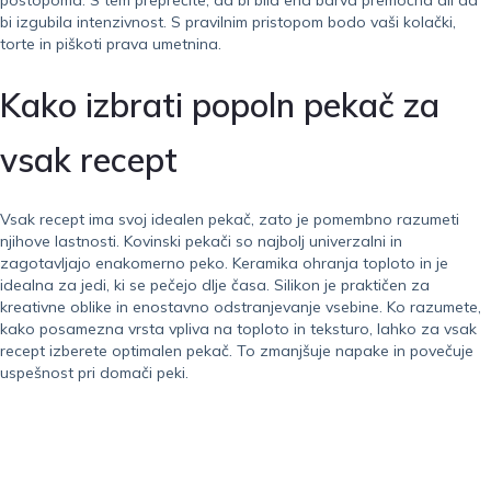
postopoma. S tem preprečite, da bi bila ena barva premočna ali da
bi izgubila intenzivnost. S pravilnim pristopom bodo vaši kolački,
torte in piškoti prava umetnina.
Kako izbrati popoln pekač za
vsak recept
Vsak recept ima svoj idealen pekač, zato je pomembno razumeti
njihove lastnosti. Kovinski pekači so najbolj univerzalni in
zagotavljajo enakomerno peko. Keramika ohranja toploto in je
idealna za jedi, ki se pečejo dlje časa. Silikon je praktičen za
kreativne oblike in enostavno odstranjevanje vsebine. Ko razumete,
kako posamezna vrsta vpliva na toploto in teksturo, lahko za vsak
recept izberete optimalen pekač. To zmanjšuje napake in povečuje
uspešnost pri domači peki.