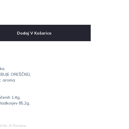
Dodaj V Košarico
ka,
SEBUJE OREŠČKE),
2, aroma.
čenih 1,4g,
sladkorjev 85,2g,
rite A Review