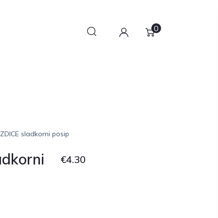
0
ZDICE sladkorni posip
dkorni
€
4.30