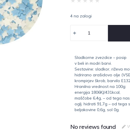
★
★
★
★
★
4 na zalogi
Sladkorne zvezdice – posip
v beli in modri barvi.
Sestavine: sladkor, riževa mo
hidrirano arašidovo olje (V
krompirjev škrob, barvilo E13
Hranilna vrednost na 100g:
energija 1806KJ/431kcal,
maščobe 6,4g, – od tega nasi
oglj. hidrati 91,7g – od tega 
beljakovine 0,6g, sol 0g.
No reviews found
W