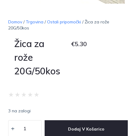
Domov
/
Trgovina
/
Ostali pripomočki
/ Žica za rože
20G/50kos
Žica za
€
5.30
rože
20G/50kos
★
★
★
★
★
3 na zalogi
Dodaj V Košarico