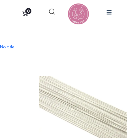
0
No title