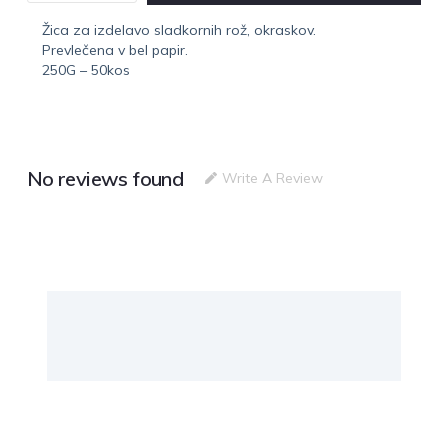
Žica za izdelavo sladkornih rož, okraskov.
Prevlečena v bel papir.
250G – 50kos
No reviews found
Write A Review