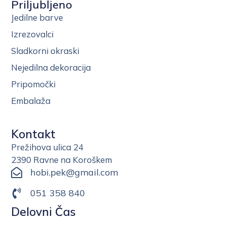
Priljubljeno
Jedilne barve
Izrezovalci
Sladkorni okraski
Nejedilna dekoracija
Pripomočki
Embalaža
Kontakt
Prežihova ulica 24
2390 Ravne na Koroškem
hobi.pek@gmail.com
051 358 840
Delovni Čas