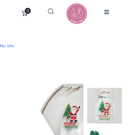
0
No title