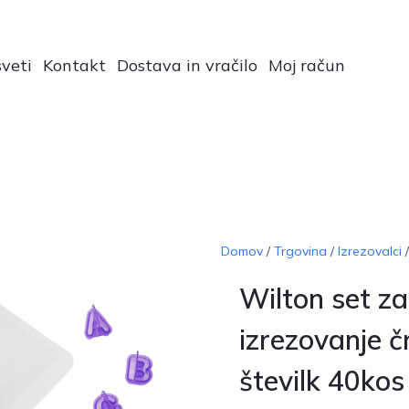
veti
Kontakt
Dostava in vračilo
Moj račun
Domov
/
Trgovina
/
Izrezovalci
/
Wilton set za
izrezovanje č
številk 40kos