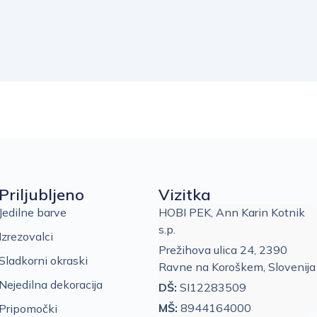
Priljubljeno
Vizitka
Jedilne barve
HOBI PEK, Ann Karin Kotnik
s.p.
Izrezovalci
Prežihova ulica 24, 2390
Sladkorni okraski
Ravne na Koroškem, Slovenija
Nejedilna dekoracija
DŠ:
SI12283509
MŠ:
8944164000
Pripomočki