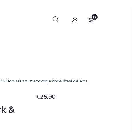
0
 Wilton set za izrezovanje črk & številk 40kos
€
25.90
rk &