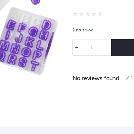
★
★
★
★
★
2 na zalogi
No reviews found
W