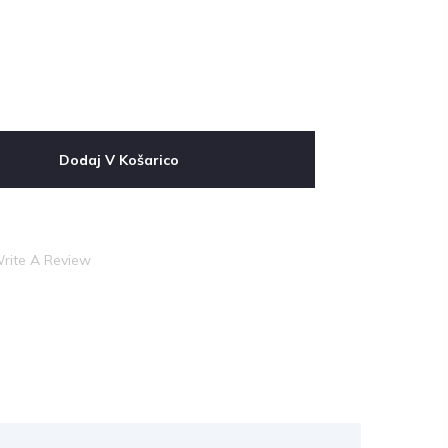
Dodaj V Košarico
rite A Review