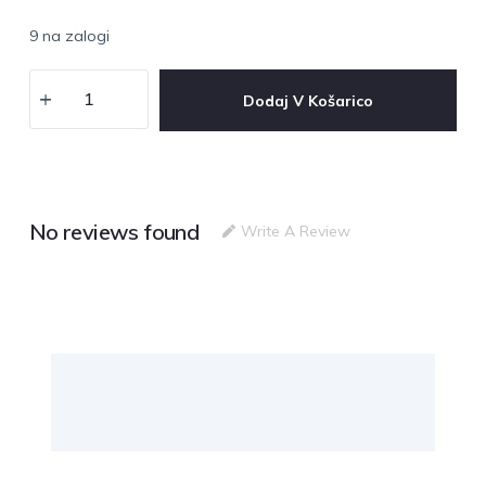
9 na zalogi
Dodaj V Košarico
No reviews found
Write A Review