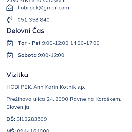
2390 Ravne na Koroškem
hobi.pek@gmail.com
051 358 840
Delovni Čas
Tor - Pet
9:00-12:00 14:00-17:00
Sobota
9:00-12:00
Vizitka
HOBI PEK, Ann Karin Kotnik s.p.
Prežihova ulica 24, 2390 Ravne na Koroškem,
Slovenija
DŠ:
SI12283509
MŠ:
8944164000