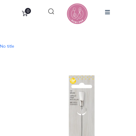
0
No title