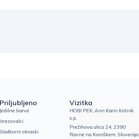
Priljubljeno
Vizitka
Jedilne barve
HOBI PEK, Ann Karin Kotnik
s.p.
Izrezovalci
Prežihova ulica 24, 2390
Sladkorni okraski
Ravne na Koroškem, Slovenija