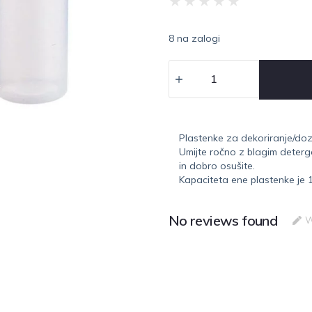
★
★
★
★
★
8 na zalogi
Plastenke za dekoriranje/doz
Umijte ročno z blagim deter
in dobro osušite.
Kapaciteta ene plastenke je 
No reviews found
W