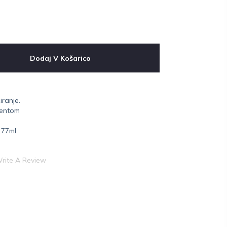
Dodaj V Košarico
iranje.
gentom
177ml.
rite A Review