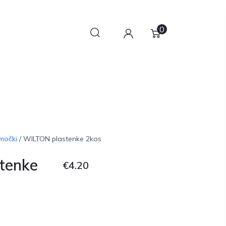
0
omočki
/ WILTON plastenke 2kos
tenke
€
4.20