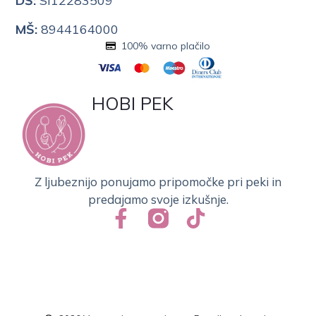
DŠ:
SI12283509
MŠ:
8944164000
100% varno plačilo
HOBI PEK
Z ljubeznijo ponujamo pripomočke pri peki in
predajamo svoje izkušnje.