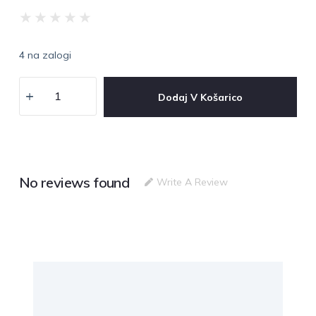
★
★
★
★
★
4 na zalogi
Dodaj V Košarico
No reviews found
Write A Review