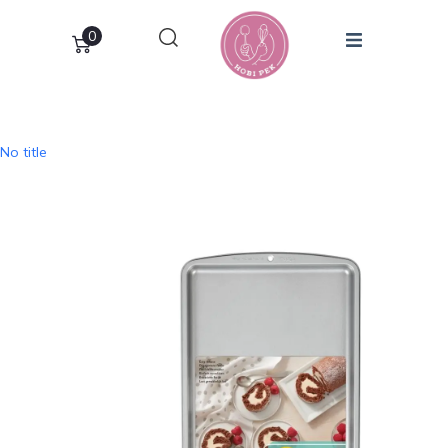
0
No title