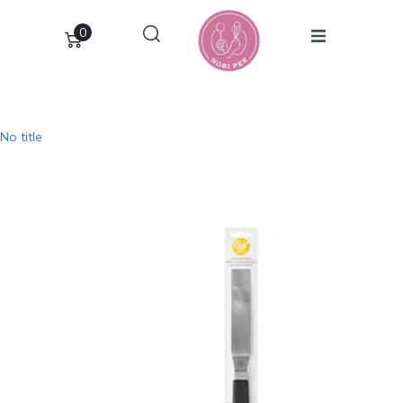
0
No title