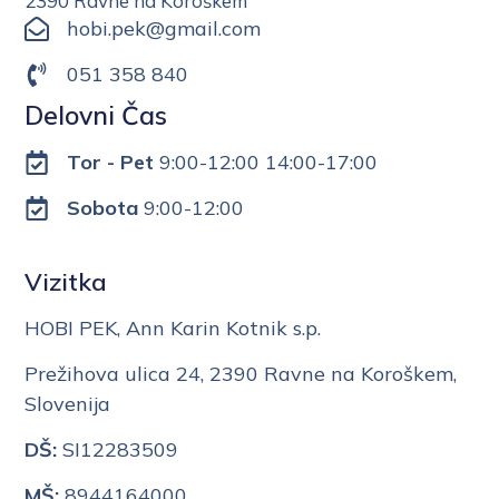
2390 Ravne na Koroškem
hobi.pek@gmail.com
051 358 840
Delovni Čas
Tor - Pet
9:00-12:00 14:00-17:00
Sobota
9:00-12:00
Vizitka
HOBI PEK, Ann Karin Kotnik s.p.
Prežihova ulica 24, 2390 Ravne na Koroškem,
Slovenija
DŠ:
SI12283509
MŠ:
8944164000