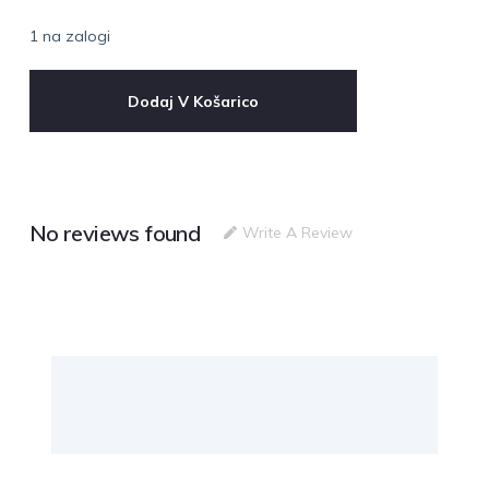
1 na zalogi
Dodaj V Košarico
No reviews found
Write A Review