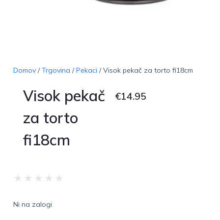
Domov
/
Trgovina
/
Pekaci
/ Visok pekač za torto fi18cm
Visok pekač
€
14.95
za torto
fi18cm
★
★
★
★
★
Ni na zalogi