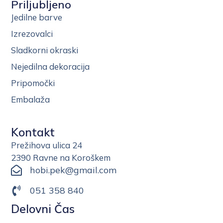
Priljubljeno
Jedilne barve
Izrezovalci
Sladkorni okraski
Nejedilna dekoracija
Pripomočki
Embalaža
Kontakt
Prežihova ulica 24
2390 Ravne na Koroškem
hobi.pek@gmail.com
051 358 840
Delovni Čas