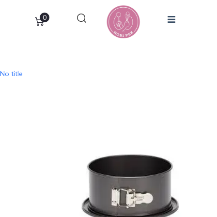
0
No title