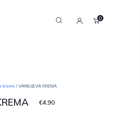
0
a kreme
/ VANILIJEVA KREMA
 KREMA
€
4.90