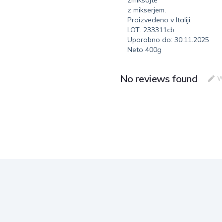
z mikserjem.
Proizvedeno v Italiji.
LOT: 233311cb
Uporabno do: 30.11.2025
Neto 400g
No reviews found
W