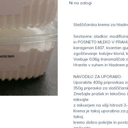
Ni na zalogi
Slaščičarska krema za hladn
Sestavine: sladkor, modifi
in POSNETO MLEKO V PRAHU, d
karagenan E407, ksantan gum
zgoščevanje: kalcijev klorid,
Vsebuje 0,06g transmaščob 
Hranite v suhem in hladnem p
NAVODILO ZA UPORABO:
Uporabite 400g pripravkaa za
350g pripravka za slaščičars
Zmešajte prašek in tekočino (
miksajte
z mikserjem na višji hitrosti 3
Krema je takoj uporabna za po
takoj,
kremo dobro pokrijte in post
zmiksajte