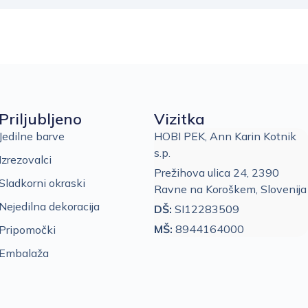
Priljubljeno
Vizitka
Jedilne barve
HOBI PEK, Ann Karin Kotnik
s.p.
Izrezovalci
Prežihova ulica 24, 2390
Sladkorni okraski
Ravne na Koroškem, Slovenija
Nejedilna dekoracija
DŠ:
SI12283509
MŠ:
8944164000
Pripomočki
Embalaža