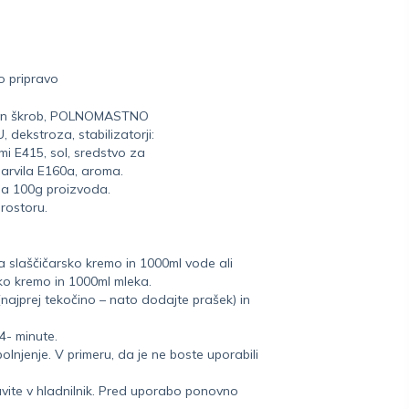
o pripravo
ciran škrob, POLNOMASTNO
ekstroza, stabilizatorji:
i E415, sol, sredstvo za
 barvila E160a, aroma.
na 100g proizvoda.
rostoru.
 slaščičarsko kremo in 1000ml vode ali
ko kremo in 1000ml mleka.
najprej tekočino – nato dodajte prašek) in
-4- minute.
lnjenje. V primeru, da je ne boste uporabili
avite v hladnilnik. Pred uporabo ponovno