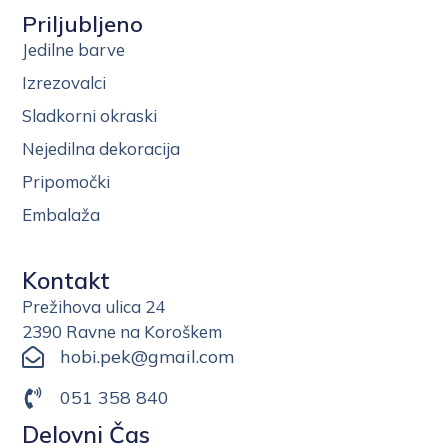
Priljubljeno
Jedilne barve
Izrezovalci
Sladkorni okraski
Nejedilna dekoracija
Pripomočki
Embalaža
Kontakt
Prežihova ulica 24
2390 Ravne na Koroškem
hobi.pek@gmail.com
051 358 840
Delovni Čas