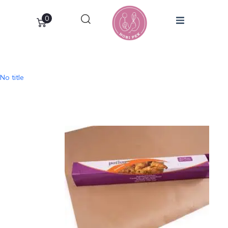
0
No title