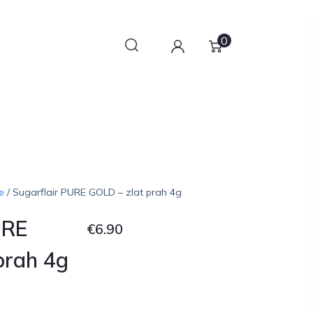
0
e
/ Sugarflair PURE GOLD – zlat prah 4g
URE
€
6.90
prah 4g