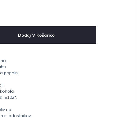
Dodaj V Košarico
ilna
ahu.
za popoln
li
lkohola.
), E102*,
liv na
in mladostnikov.