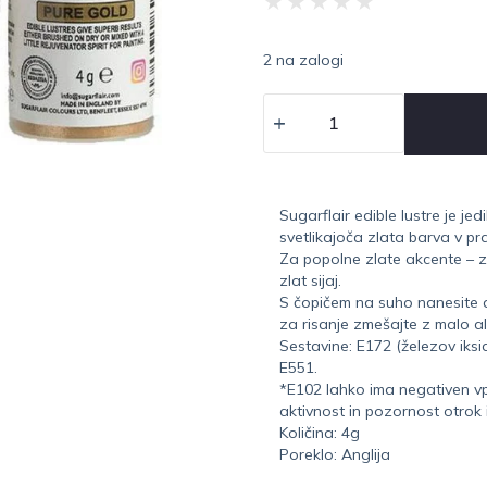
★
★
★
★
★
2 na zalogi
Sugarflair edible lustre je jed
svetlikajoča zlata barva v pr
Za popolne zlate akcente – 
zlat sijaj.
S čopičem na suho nanesite a
za risanje zmešajte z malo a
Sestavine: E172 (železov iksid
E551.
*E102 lahko ima negativen vp
aktivnost in pozornost otrok 
Količina: 4g
Poreklo: Anglija