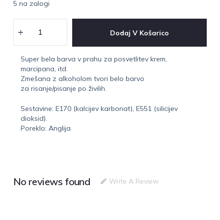
5 na zalogi
Dodaj V Košarico
Super bela barva v prahu za posvetlitev krem,
marcipana, itd.
Zmešana z alkoholom tvori belo barvo
za risanje/pisanje po živilih.
Sestavine: E170 (kalcijev karbonat), E551 (silicijev
dioksid).
Poreklo: Anglija
No reviews found
Write A Review