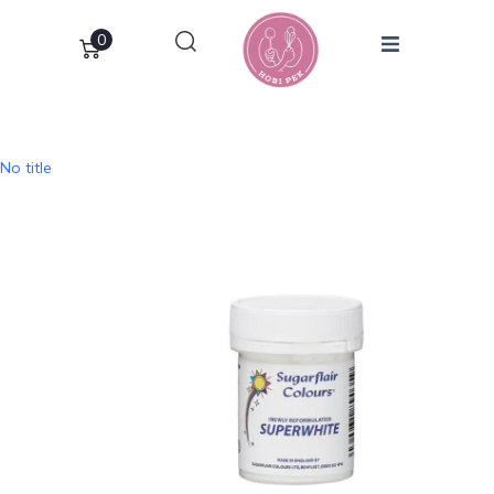
0
No title