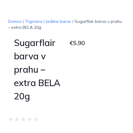
Domov
/
Trgovina
/
Jedilne barve
/ Sugarflair barva v prahu
– extra BELA 20g
Sugarflair
€
5.90
barva v
prahu –
extra BELA
20g
★
★
★
★
★