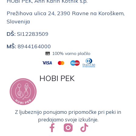
HOBI PEK, Ann Karin Kotnik s.p.
Prežihova ulica 24, 2390 Ravne na Koroškem,
Slovenija
DŠ:
SI12283509
MŠ:
8944164000
100% varno plačilo
HOBI PEK
Z ljubeznijo ponujamo pripomočke pri peki in
predajamo svoje izkušnje.