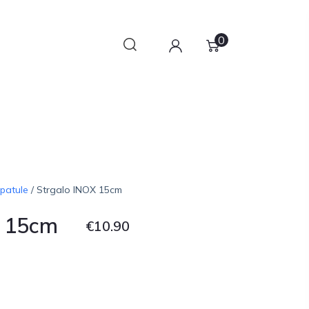
0
spatule
/ Strgalo INOX 15cm
X 15cm
€
10.90