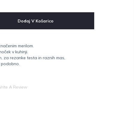
Dodaj V Košarico
označenim merilom.
ček v kuhinji.
m, za rezanke testa in raznih mas,
n podobno.
rite A Review