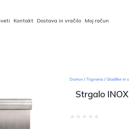
veti
Kontakt
Dostava in vračilo
Moj račun
Domov
/
Trgovina
/
Gladilke in 
Strgalo INO
★
★
★
★
★