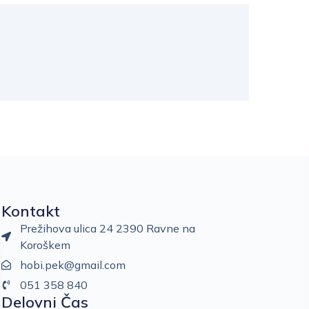
Kontakt
Prežihova ulica 24 2390 Ravne na
Koroškem
hobi.pek@gmail.com
051 358 840
Delovni Čas