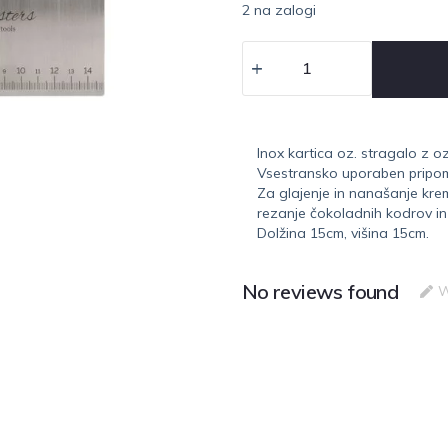
2 na zalogi
Inox kartica oz. stragalo z 
Vsestransko uporaben pripomo
Za glajenje in nanašanje kre
rezanje čokoladnih kodrov i
Dolžina 15cm, višina 15cm.
No reviews found
W