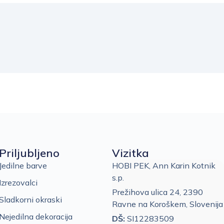
Priljubljeno
Vizitka
Jedilne barve
HOBI PEK, Ann Karin Kotnik
s.p.
Izrezovalci
Prežihova ulica 24, 2390
Sladkorni okraski
Ravne na Koroškem, Slovenija
Nejedilna dekoracija
DŠ:
SI12283509