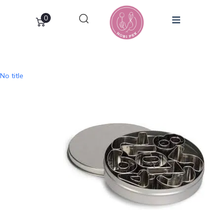
0
No title