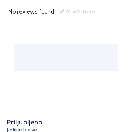
No reviews found
Write A Review
Priljubljeno
Jedilne barve