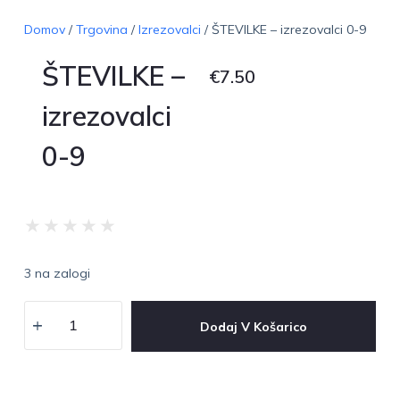
Domov
/
Trgovina
/
Izrezovalci
/ ŠTEVILKE – izrezovalci 0-9
ŠTEVILKE –
€
7.50
izrezovalci
0-9
★
★
★
★
★
3 na zalogi
Dodaj V Košarico