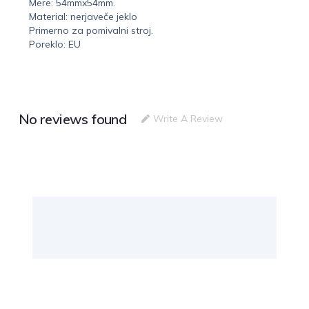
Mere: 54mmx54mm.
Material: nerjaveče jeklo
Primerno za pomivalni stroj.
Poreklo: EU
No reviews found
Write A Review