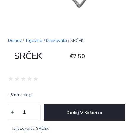
Domov
/
Trgovina
/
Izrezovalci
/ SRČEK
SRČEK
€
2.50
★
★
★
★
★
18 na zalogi
Dodaj V Košarico
Izrezovalec SRČEK