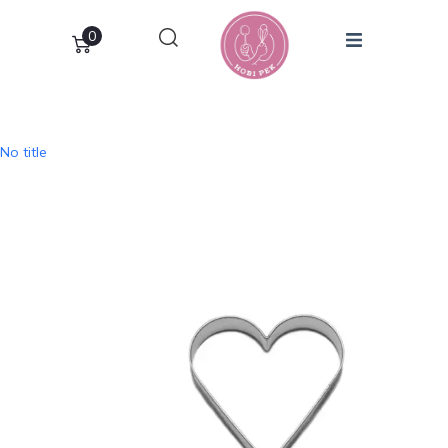
0
No title