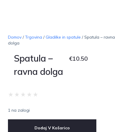
Domov
/
Trgovina
/
Gladilke in spatule
/ Spatula – ravna
dolga
Spatula –
€
10.50
ravna dolga
★
★
★
★
★
1 na zalogi
Dodaj V Košarico