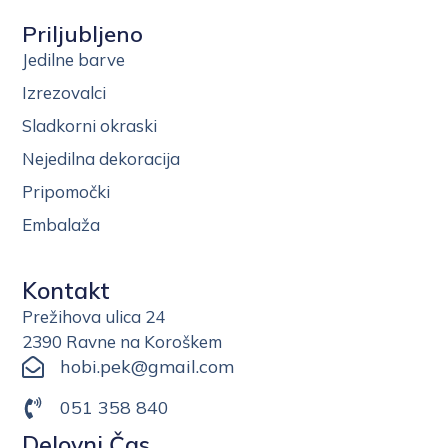
Priljubljeno
Jedilne barve
Izrezovalci
Sladkorni okraski
Nejedilna dekoracija
Pripomočki
Embalaža
Kontakt
Prežihova ulica 24
2390 Ravne na Koroškem
hobi.pek@gmail.com
051 358 840
Delovni Čas