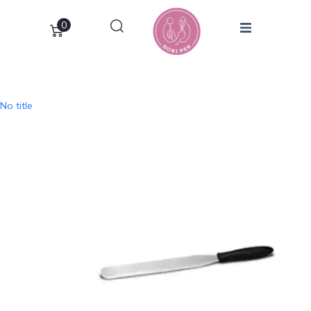
0
No title