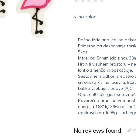
★
★
★
★
★
Ni na zalogi
Ročno izdelana jedilna dekora
Primerno za dekoriranje torti
5kos.
Mere: ca. 54mm (dolžina), 33m
Hraniti v suhem prostoru – ne 
lahko zmehča in poškoduje.
Sestavine: sladkor, sredstvo
citronska kislina, barvila: E12
Lahko vsebuje sledove JAJC.
Opozoril0: alergeni so označ
Povprečna hranilna vrednost
energija 1681kJ-396kcal, maš
ogljikovi hidrati 98g – od teg
No reviews found
W