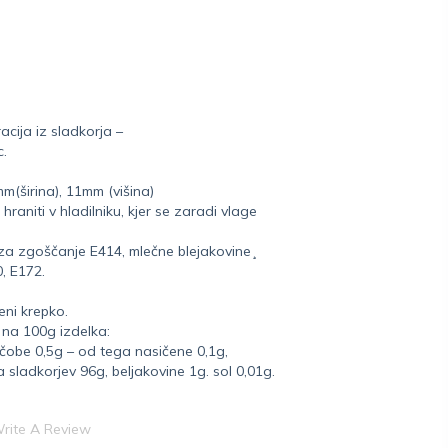
cija iz sladkorja –
c.
m(širina), 11mm (višina)
hraniti v hladilniku, kjer se zaradi vlage
 za zgoščanje E414, mlečne blejakovine¸
0, E172.
eni krepko.
 na 100g izdelka:
čobe 0,5g – od tega nasičene 0,1g,
a sladkorjev 96g, beljakovine 1g. sol 0,01g.
rite A Review