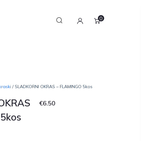
0
kraski
/ SLADKORNI OKRAS – FLAMINGO 5kos
 OKRAS
€
6.50
5kos