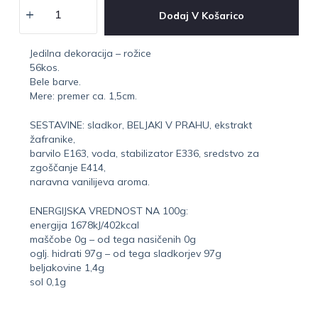
Dodaj V Košarico
Jedilna dekoracija – rožice
56kos.
Bele barve.
Mere: premer ca. 1,5cm.
SESTAVINE: sladkor, BELJAKI V PRAHU, ekstrakt
žafranike,
barvilo E163, voda, stabilizator E336, sredstvo za
zgoščanje E414,
naravna vanilijeva aroma.
ENERGIJSKA VREDNOST NA 100g:
energija 1678kJ/402kcal
maščobe 0g – od tega nasičenih 0g
oglj. hidrati 97g – od tega sladkorjev 97g
beljakovine 1,4g
sol 0,1g