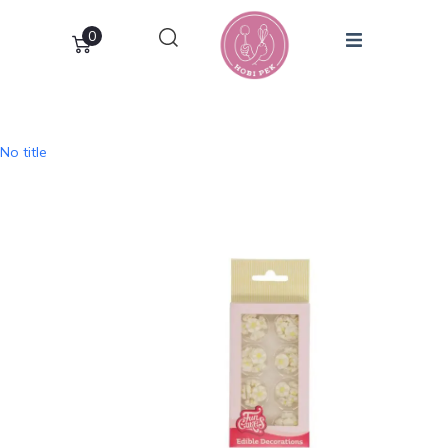
0
No title