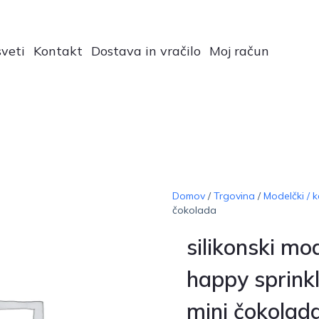
veti
Kontakt
Dostava in vračilo
Moj račun
Domov
/
Trgovina
/
Modelčki / k
čokolada
silikonski mo
happy sprinkl
mini čokolad