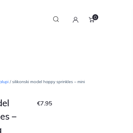
0
alupi
/ silikonski model happy sprinkles – mini
del
€
7.95
es –
a