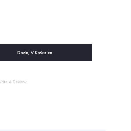
Dodaj V Košarico
rite A Review