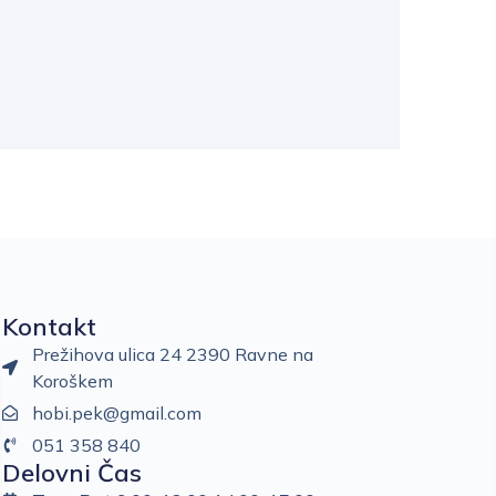
Kontakt
Prežihova ulica 24 2390 Ravne na
Koroškem
hobi.pek@gmail.com
051 358 840
Delovni Čas