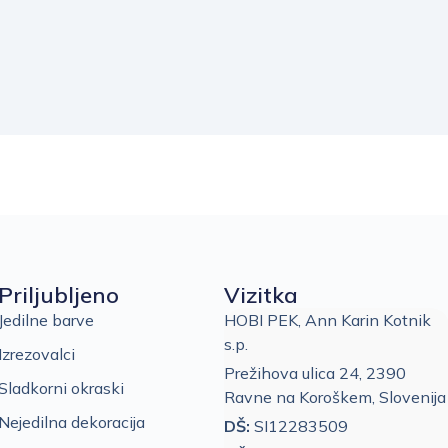
Priljubljeno
Vizitka
Jedilne barve
HOBI PEK, Ann Karin Kotnik
s.p.
Izrezovalci
Prežihova ulica 24, 2390
Sladkorni okraski
Ravne na Koroškem, Slovenija
Nejedilna dekoracija
DŠ:
SI12283509