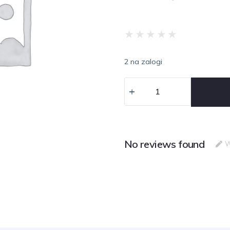
★
★
★
★
★
2 na zalogi
No reviews found
W