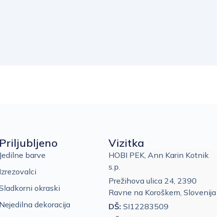
Priljubljeno
Vizitka
Jedilne barve
HOBI PEK, Ann Karin Kotnik
s.p.
Izrezovalci
Prežihova ulica 24, 2390
Sladkorni okraski
Ravne na Koroškem, Slovenija
Nejedilna dekoracija
DŠ:
SI12283509