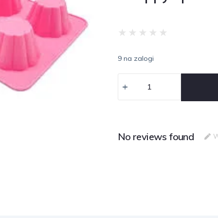
★
★
★
★
★
9 na zalogi
No reviews found
W