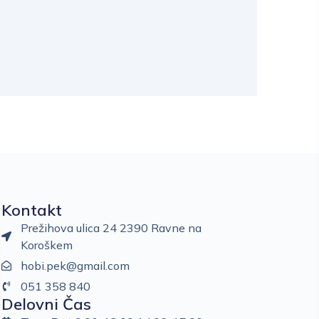
Kontakt
Prežihova ulica 24 2390 Ravne na
Koroškem
hobi.pek@gmail.com
051 358 840
Delovni Čas