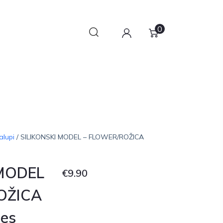
0
alupi
/ SILIKONSKI MODEL – FLOWER/ROŽICA
 MODEL
€
9.90
OŽICA
les