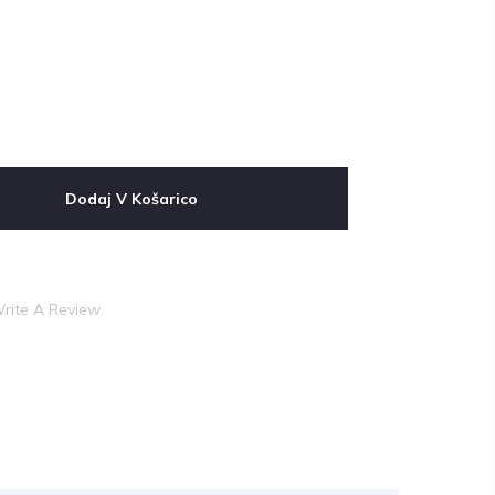
Dodaj V Košarico
rite A Review