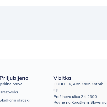
Priljubljeno
Vizitka
Jedilne barve
HOBI PEK, Ann Karin Kotnik
s.p.
Izrezovalci
Prežihova ulica 24, 2390
Sladkorni okraski
Ravne na Koroškem, Slovenija