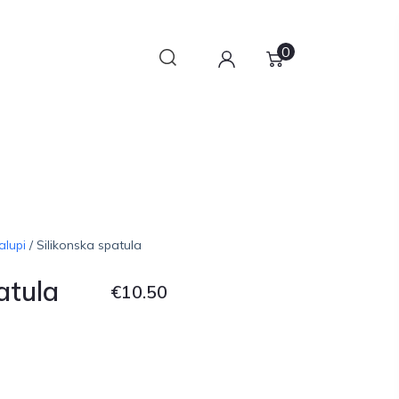
0
alupi
/ Silikonska spatula
atula
€
10.50