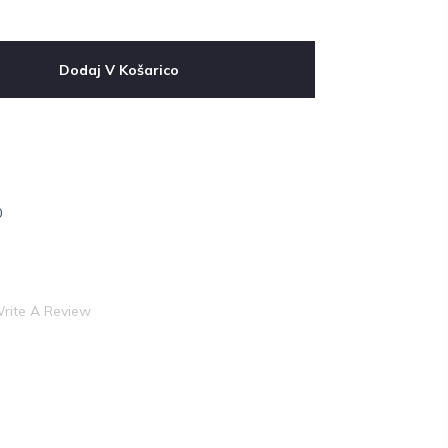
Dodaj V Košarico
0
rite A Review