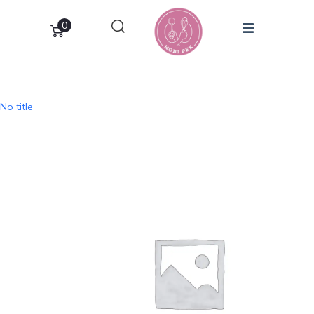
0
No title