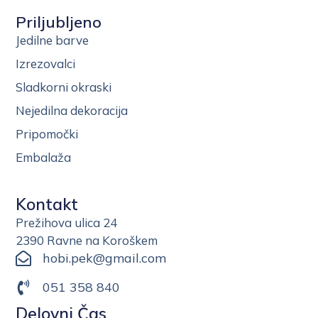
Priljubljeno
Jedilne barve
Izrezovalci
Sladkorni okraski
Nejedilna dekoracija
Pripomočki
Embalaža
Kontakt
Prežihova ulica 24
2390 Ravne na Koroškem
hobi.pek@gmail.com
051 358 840
Delovni Čas