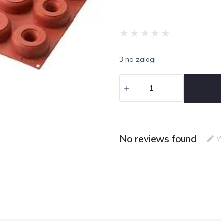
★
★
★
★
★
3 na zalogi
No reviews found
W