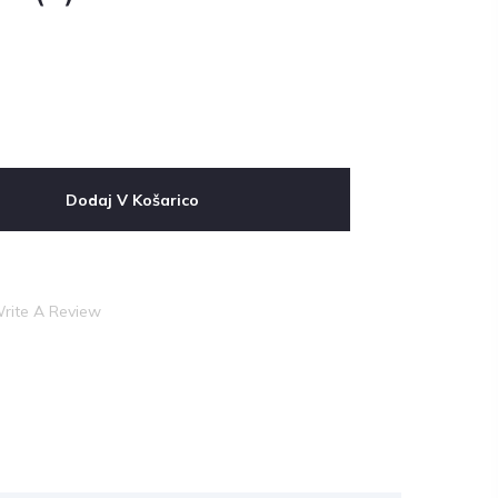
Dodaj V Košarico
rite A Review