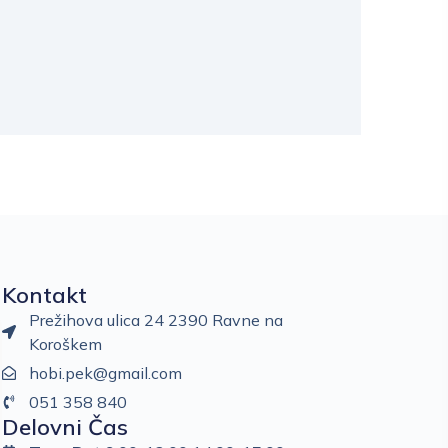
Kontakt
Prežihova ulica 24 2390 Ravne na
Koroškem
hobi.pek@gmail.com
051 358 840
Delovni Čas