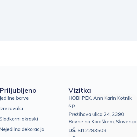
Priljubljeno
Vizitka
Jedilne barve
HOBI PEK, Ann Karin Kotnik
s.p.
Izrezovalci
Prežihova ulica 24, 2390
Sladkorni okraski
Ravne na Koroškem, Slovenija
Nejedilna dekoracija
DŠ:
SI12283509