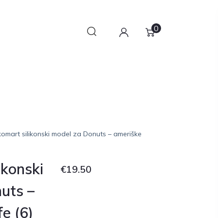
0
ikomart silikonski model za Donuts – ameriške
ikonski
€
19.50
uts –
e (6)