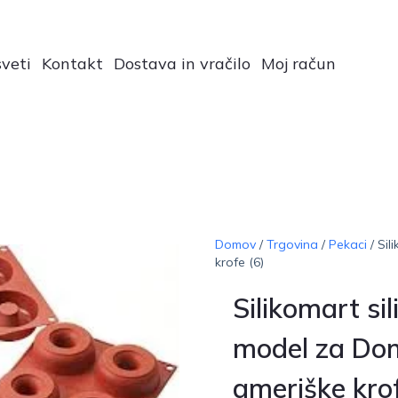
veti
Kontakt
Dostava in vračilo
Moj račun
Domov
/
Trgovina
/
Pekaci
/ Sil
krofe (6)
Silikomart sil
model za Don
ameriške krof