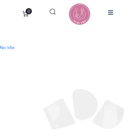
0
No title