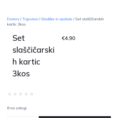
Domov
/
Trgovina
/
Gladilke in spatule
/ Set slaščičarskih
kartic 3kos
Set
€
4.90
slaščičarski
h kartic
3kos
★
★
★
★
★
8 na zalogi