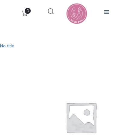
0
No title