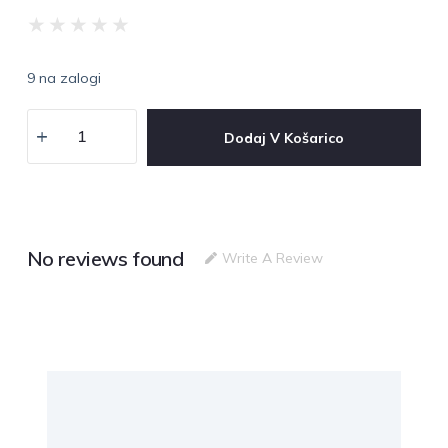
★
★
★
★
★
9 na zalogi
Dodaj V Košarico
No reviews found
Write A Review