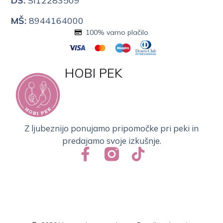
DŠ:
SI12283509
MŠ:
8944164000
100% varno plačilo
HOBI PEK
Z ljubeznijo ponujamo pripomočke pri peki in
predajamo svoje izkušnje.