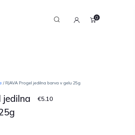
0
e
/ RJAVA Progel jedilna barva v gelu 25g
 jedilna
€
5.10
 25g