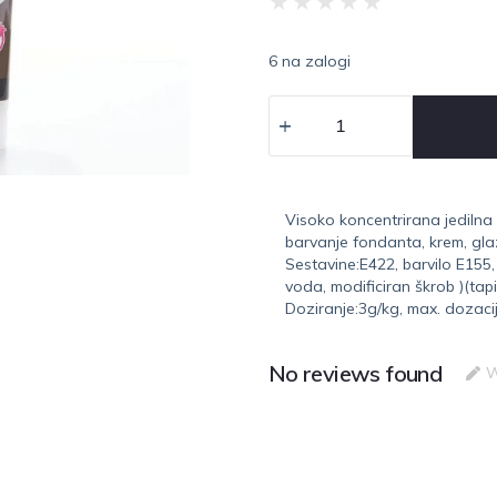
★
★
★
★
★
6 na zalogi
Visoko koncentrirana jedilna
barvanje fondanta, krem, gla
Sestavine:E422, barvilo E155,
voda, modificiran škrob )(tap
Doziranje:3g/kg, max. dozaci
No reviews found
W