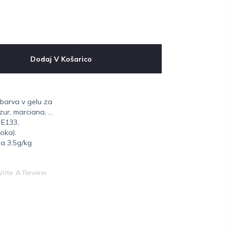
Dodaj V Košarico
 barva v gelu za
zur, marciana, …
 E133,
ioka).
ja 3,5g/kg
rite A Review