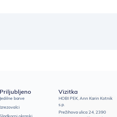
Priljubljeno
Vizitka
Jedilne barve
HOBI PEK, Ann Karin Kotnik
s.p.
Izrezovalci
Prežihova ulica 24, 2390
Sladkorni okraski