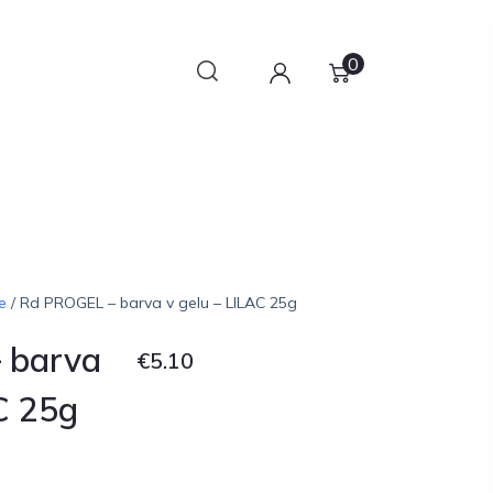
0
e
/ Rd PROGEL – barva v gelu – LILAC 25g
 barva
€
5.10
C 25g