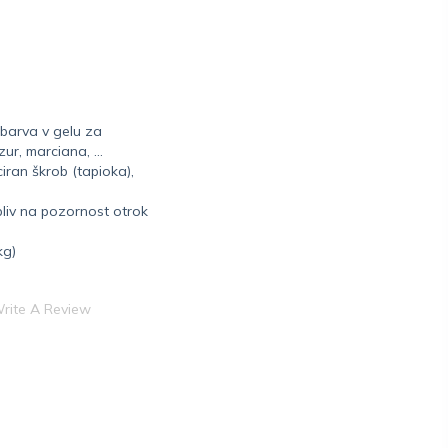
 barva v gelu za
zur, marciana, …
iran škrob (tapioka),
liv na pozornost otrok
kg)
rite A Review