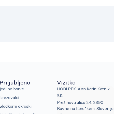
Priljubljeno
Vizitka
Jedilne barve
HOBI PEK, Ann Karin Kotnik
s.p.
Izrezovalci
Prežihova ulica 24, 2390
Sladkorni okraski
Ravne na Koroškem, Slovenija