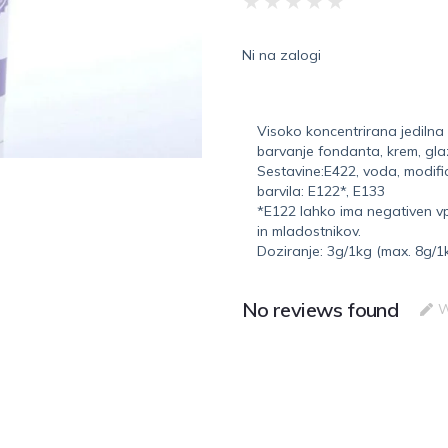
★
★
★
★
★
Ni na zalogi
Visoko koncentrirana jedilna
barvanje fondanta, krem, gla
Sestavine:E422, voda, modific
barvila: E122*, E133
*E122 lahko ima negativen vp
in mladostnikov.
Doziranje: 3g/1kg (max. 8g/1
No reviews found
W