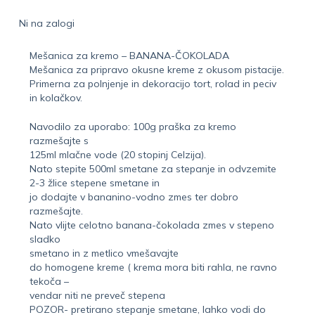
Ni na zalogi
Mešanica za kremo – BANANA-ČOKOLADA
Mešanica za pripravo okusne kreme z okusom pistacije.
Primerna za polnjenje in dekoracijo tort, rolad in peciv
in kolačkov.
Navodilo za uporabo: 100g praška za kremo
razmešajte s
125ml mlačne vode (20 stopinj Celzija).
Nato stepite 500ml smetane za stepanje in odvzemite
2-3 žlice stepene smetane in
jo dodajte v bananino-vodno zmes ter dobro
razmešajte.
Nato vlijte celotno banana-čokolada zmes v stepeno
sladko
smetano in z metlico vmešavajte
do homogene kreme ( krema mora biti rahla, ne ravno
tekoča –
vendar niti ne preveč stepena
POZOR- pretirano stepanje smetane, lahko vodi do