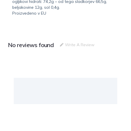
ogljikovi hidrati: 74,2g – od tega sladkorjev 66,5g,
beljakovine 12g, sol 0,4g.
Proizvedeno v EU
No reviews found
Write A Review