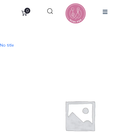
0
No title