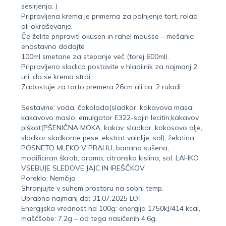
sesirjenja. )
Pripravljena krema je primerna za polnjenje tort, rolad
ali okraševanje.
Če želite pripraviti okusen in rahel mousse – mešanici
enostavno dodajte
100ml smetane za stepanje več (torej 600ml).
Pripravljeno sladico postavite v hladilnik za najmanj 2
uri, da se krema strdi.
Zadostuje za torto premera 26cm ali ca. 2 ruladi.
Sestavine: voda, čokolada(sladkor, kakavova masa,
kakavovo maslo, emulgator E322-sojin lecitin,kakavov
piškot(PŠENIČNA MOKA, kakav, sladkor, kokosovo olje,
sladkor sladkorne pese, ekstrat vainlije, sol), želatina,
POSNETO MLEKO V PRAHU, banana sušena,
modificiran škrob, aroma, citronska kislina, sol. LAHKO
VSEBUJE SLEDOVE JAJC IN IREŠČKOV.
Poreklo: Nemčija
Shranjujte v suhem prostoru na sobni temp.
Uprabno najmanj do: 31.07.2025 LOT
Energijska vrednost na 100g: energija 1750kJ/414 kcal,
maščšobe: 7,2g – od tega nasičenih 4,6g.