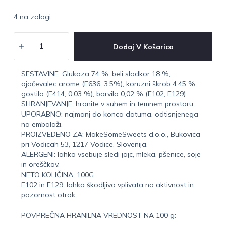
4 na zalogi
Dodaj V Košarico
SESTAVINE: Glukoza 74 %, beli sladkor 18 %,
ojačevalec arome (E636, 3.5%), koruzni škrob 4.45 %,
gostilo (E414, 0,03 %), barvilo 0,02 % (E102, E129).
SHRANJEVANJE: hranite v suhem in temnem prostoru.
UPORABNO: najmanj do konca datuma, odtisnjenega
na embalaži.
PROIZVEDENO ZA: MakeSomeSweets d.o.o., Bukovica
pri Vodicah 53, 1217 Vodice, Slovenija.
ALERGENI: lahko vsebuje sledi jajc, mleka, pšenice, soje
in oreščkov.
NETO KOLIČINA: 100G
E102 in E129, lahko škodljivo vplivata na aktivnost in
pozornost otrok.
POVPREČNA HRANILNA VREDNOST NA 100 g: