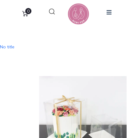
0
No title