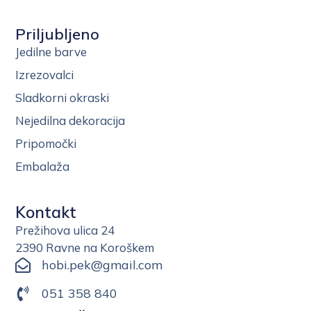
Priljubljeno
Jedilne barve
Izrezovalci
Sladkorni okraski
Nejedilna dekoracija
Pripomočki
Embalaža
Kontakt
Prežihova ulica 24
2390 Ravne na Koroškem
hobi.pek@gmail.com
051 358 840