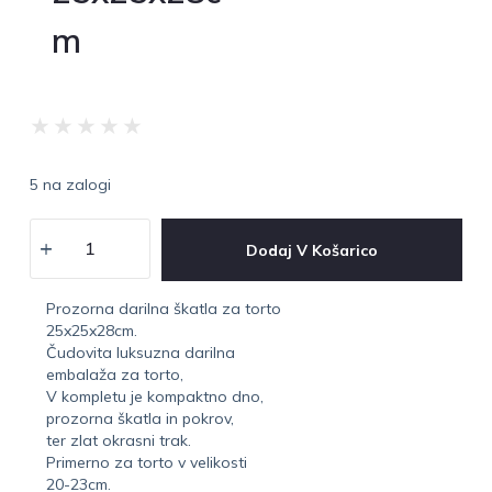
m
★
★
★
★
★
5 na zalogi
Dodaj V Košarico
Prozorna darilna škatla za torto
25x25x28cm.
Čudovita luksuzna darilna
embalaža za torto,
V kompletu je kompaktno dno,
prozorna škatla in pokrov,
ter zlat okrasni trak.
Primerno za torto v velikosti
20-23cm.