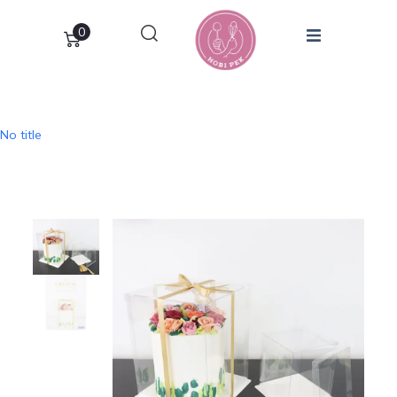
0
No title