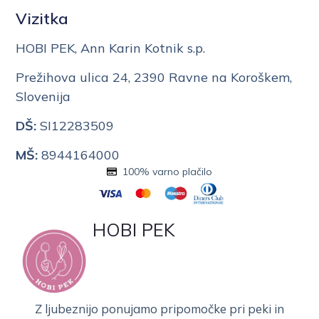
Vizitka
HOBI PEK, Ann Karin Kotnik s.p.
Prežihova ulica 24, 2390 Ravne na Koroškem,
Slovenija
DŠ:
SI12283509
MŠ:
8944164000
100% varno plačilo
HOBI PEK
Z ljubeznijo ponujamo pripomočke pri peki in