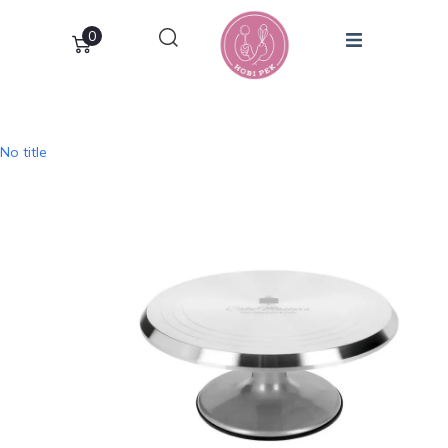
0
No title