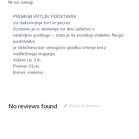
Ni na zalogi
PREMIUM VRTLJIV PODSTAVEK
za dekoriranje tort in peciva.
Ozdelan je iz aluminija na dnu oblečen v
nedrsljivo podlogo – zato je še posebej stabilen. Noga
podstavka
je obtežena kar omogoča gladko vrtenje brez
nadležnega majanja.
Višina ca. 13c,
Premer 31cm.
Barva: srebrna
No reviews found
Write A Review