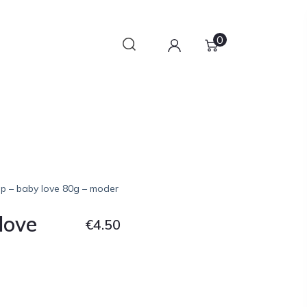
0
ip – baby love 80g – moder
love
€
4.50