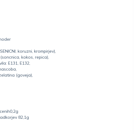
moder
ENICNI; koruzni, krompirjev),
 (soncnica, kokos, repica),
ila: E131, E132,
 mascoba,
zelatina (goveja),
cenih0,2g
sladkorjev 82,1g