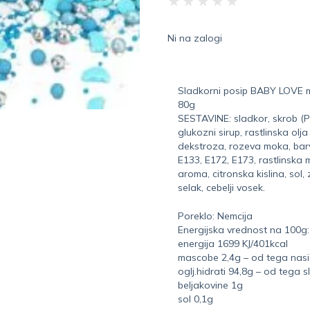
★
★
★
★
★
Ni na zalogi
Sladkorni posip BABY LOVE 
80g
SESTAVINE: sladkor, skrob (PS
glukozni sirup, rastlinska olja
dekstroza, rozeva moka, barv
E133, E172, E173, rastlinska
aroma, citronska kislina, sol, 
selak, cebelji vosek.
Poreklo: Nemcija
Energijska vrednost na 100g:
energija 1699 KJ/401kcal
mascobe 2,4g – od tega nasi
oglj.hidrati 94,8g – od tega 
beljakovine 1g
sol 0,1g